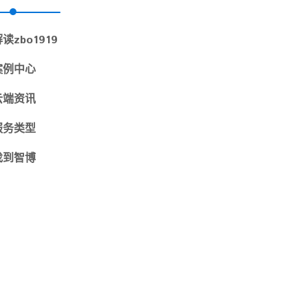
解读
zbo1919
案例中心
云端资讯
服务类型
找到
智博