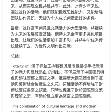
园活动、社区教育等，让各年龄层的人都能参与进
来，从而实现全民共建共享。此外，对青少年来说，
通过这样的活动，他们既能锻炼思维能力，又能增强
团队协作意识，无疑为个人成长创造良好的条件。
最后，这样富有创意且充满活力的大型活动，将继续
为未来的发展奠定基础。期待未来会有更多类似项目
出现，让我们的生活更加丰富多彩，并将中华优秀传
统延续下去，为世界文明作出贡献。
总结：
Totality of “漢子尋差王挑戰賽與足壇巨星攜手揭示漢
子的魅力與足球熱血”的活動，不僅展示了中國獨具特
色與韻味濃郁之漢語文字，還讓廣大觀眾體會到了運
動與藝術結合後產生之火花。這種活動不僅增強了對
傳統漢語書寫之認識，同時也促進了對於國際間交流
與理解之需，有助於建立更為緊密之國際關係.
This combination of cultural heritage and modern